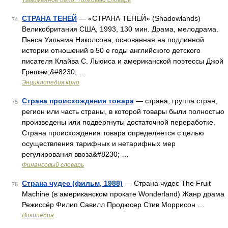
Таможенное дело. Толковый словарь
СТРАНА ТЕНЕЙ
— «СТРАНА ТЕНЕЙ» (Shadowlands)
74
Великобритания США, 1993, 130 мин. Драма, мелодрама.
Пьеса Уильяма Николсона, основанная на подлинной
истории отношений в 50 е годы английского детского
писателя Клайва С. Льюиса и американской поэтессы Джой
Грешэм,&#8230; …
Энциклопедия кино
Страна происхождения товара
— страна, группа стран,
75
регион или часть страны, в которой товары были полностью
произведены или подвергнуты достаточной переработке.
Страна происхождения товара определяется с целью
осуществления тарифных и нетарифных мер
регулирования ввоза&#8230; …
Финансовый словарь
Страна чудес (фильм, 1988)
— Страна чудес The Fruit
76
Machine (в американском прокате Wonderland) Жанр драма
Режиссёр Филип Савилл Продюсер Стив Моррисон …
Википедия