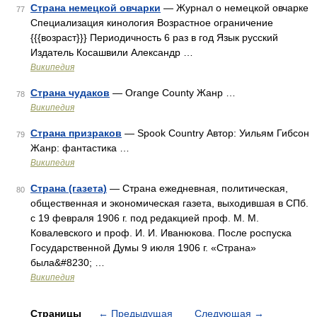
Страна немецкой овчарки
— Журнал о немецкой овчарке
77
Специализация кинология Возрастное ограничение
{{{возраст}}} Периодичность 6 раз в год Язык русский
Издатель Косашвили Александр …
Википедия
Страна чудаков
— Orange County Жанр …
78
Википедия
Страна призраков
— Spook Country Автор: Уильям Гибсон
79
Жанр: фантастика …
Википедия
Страна (газета)
— Страна ежедневная, политическая,
80
общественная и экономическая газета, выходившая в СПб.
с 19 февраля 1906 г. под редакцией проф. М. М.
Ковалевского и проф. И. И. Иванюкова. После роспуска
Государственной Думы 9 июля 1906 г. «Страна»
была&#8230; …
Википедия
Страницы
←
Предыдущая
Следующая
→